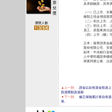
票
及承銷融資，其有
兌
（一）已上市、非
獎
種類之現金增資股
（二）初次上市、
瀏覽人數
（三）初次上市、
員工、原股東身分
（四）上市（櫃）
正本：復華證券金
股份有限公司、安
副本：中央銀行金
人中華民國證券櫃
商業同業公會、
▲上一則:
證金以自有資金投資上
投資限額及規範
▼下一則:
修正保險業計算自有資
算。