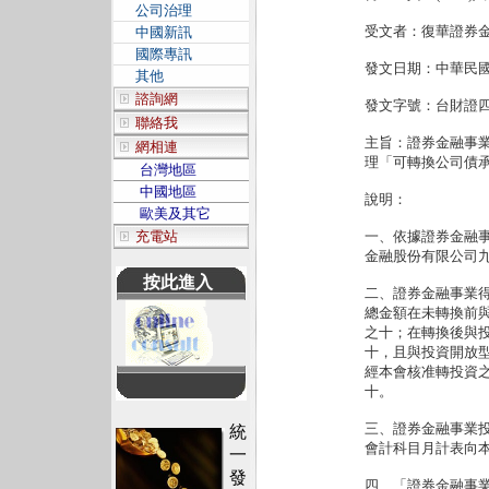
公司治理
受文者：復華證券
中國新訊
國際專訊
發文日期：中華民
其他
諮詢網
發文字號：台財證
聯絡我
主旨：證券金融事
網相連
理「可轉換公司債
台灣地區
中國地區
說明：
歐美及其它
充電站
一、依據證券金融
金融股份有限公司
按此進入
二、證券金融事業
總金額在未轉換前
之十；在轉換後與
十，且與投資開放
經本會核准轉投資
十。
三、證券金融事業
統
會計科目月計表向
一
發
四、「證券金融事