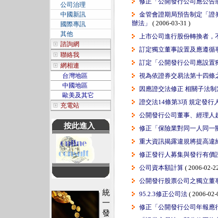
修正「公開發行公司應公告
公司治理
中國新訊
金管會證期局預告制定「證
辦法」
( 2006-03-31 )
國際專訊
其他
上市公司進行股份轉換者，
諮詢網
訂定獨立董事設置及應遵循
聯絡我
訂定「公開發行公司應設置
網相連
台灣地區
視為依證券交易法第十四條
中國地區
因應證交法修正 相關子法制
歐美及其它
證交法14條第3項 規定發
充電站
公開發行公司董事、經理人
按此進入
修正「保險業對同一人同一
重大資訊揭露違規將提高違
修正發行人募集與發行有價
公司資本額計算
( 2006-02-22
公開發行股票公司之獨立董
統
95.2.3修正公司法
( 2006-02-
一
修正「公開發行公司年報應
發