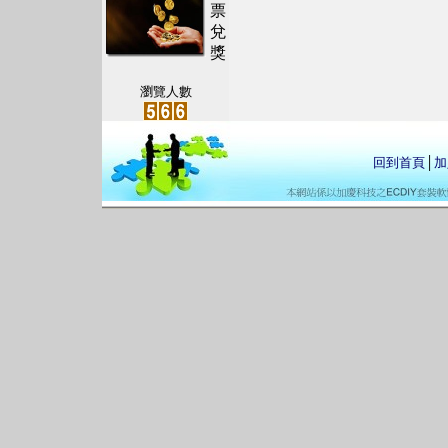
票
兌
獎
瀏覽人數
回到首頁
│
加