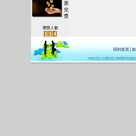
票
兌
獎
瀏覽人數
回到首頁
│
加