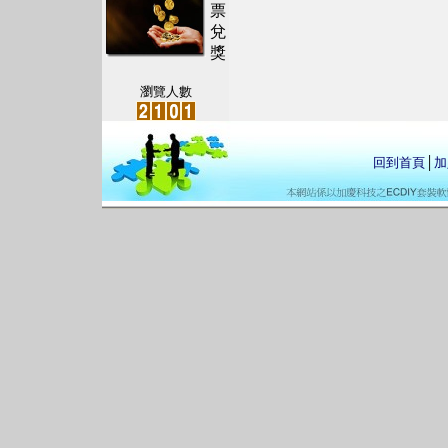
票
兌
獎
瀏覽人數
回到首頁
│
加