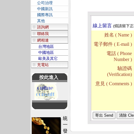
公司治理
中國新訊
國際專訊
其他
線上留言
(煩請留下
諮詢網
聯絡我
姓名 ( Name )
網相連
電子郵件 ( E-mail )
台灣地區
中國地區
電話 ( Phone
歐美及其它
Number )
充電站
驗證碼
(Verification)
按此進入
意見 ( Comments )
統
一
發